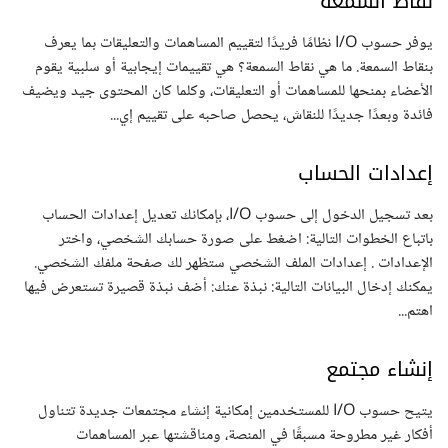
نقاط السمعة
يوفر حسوب I/O نظامًا فريدًا لتقييم المساهمات والتعليقات بما يعرف
بنقاط السمعة. ما هي نقاط السمعة؟ هي تقييمات إيجابية أو سلبية يقوم
الأعضاء بمنحها للمساهمات أو التعليقات، وكلما كان المحتوى جيد ويضيف
فائدة وبعدًا جديدًا للنقاش، يحصل صاحبه على تقييم إي...
إعدادات الحساب
بعد تسجيل الدخول إلى حسوب I/O، بإمكانك تعديل إعدادات الحساب
باتباع الخطوات التالية: اضغط على صورة حسابك الشخصي، واختر
الإعدادات . إعدادات الملف الشخصي ستظهر لك صفحة ملفك الشخصي.
يمكنك إدخال البيانات التالية: نبذة عنك: أضف نبذة قصيرة تستعرض فيها
اهتم...
إنشاء مجتمع
يتيح حسوب I/O للمستخدمين إمكانية إنشاء مجتمعات جديدة تتناول
أفكار غير مطروحة مسبقًا في المنصة، ومناقشتها عبر المساهمات